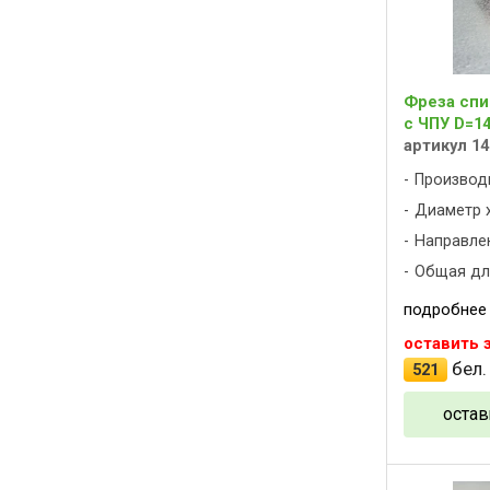
Фреза спи
с ЧПУ D=14
артикул 14
Производ
Диаметр х
Направлен
Общая дли
подробнее
оставить 
бел.
521
остав