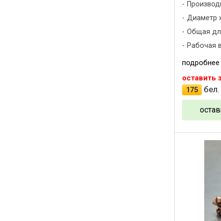
Производ
Диаметр х
Общая дли
Рабочая в
подробнее
оставить 
бел.
175
остав