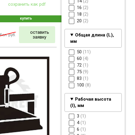
14
2
сохранить как pdf
16
2
18
2
купить
20
2
оставить
бел. руб.
Общая длина (L),
заявку
мм
50
11
60
4
72
1
75
9
83
1
100
8
Рабочая высота
(I), мм
3
1
4
1
6
1