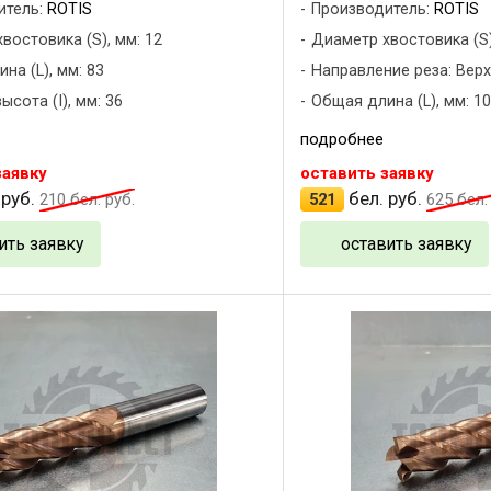
итель:
ROTIS
Производитель:
ROTIS
востовика (S), мм: 12
Диаметр хвостовика (S)
на (L), мм: 83
Направление реза: Верх
ысота (I), мм: 36
Общая длина (L), мм: 1
подробнее
заявку
оставить заявку
 руб.
бел. руб.
210
бел. руб.
521
625
бел. 
ить заявку
оставить заявку