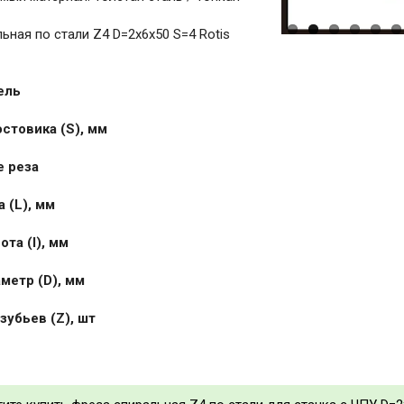
ьная по стали Z4 D=2x6x50 S=4 Rotis
ель
стовика (S), мм
 реза
 (L), мм
та (I), мм
метр (D), мм
зубьев (Z), шт