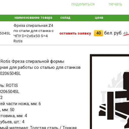
поделиться
печать
наименование товара
склад
цена
Фреза спиральная Z4
по стали для станка с
бел. руб.
40
504SL
оставить заявку
48
ЧПУ D=2x6x50 S=4
Rotis
 Rotis Фреза спиральной формы
ная для работы со сталью для станков
.0206504SL
ь: ROTIS
.0206504SL
 2
й части ножа, мм: 6
 мм: 50
товика, мм: 4
бьев, шт.: 4
ый материал: Толстая сталь / Тонкая