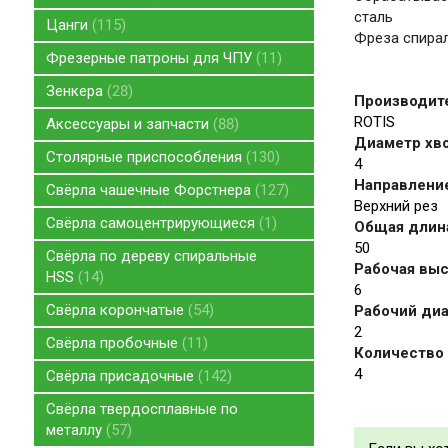
сталь
Цанги
115
Фреза спирал
Фрезерные патроны для ЧПУ
11
Зенкера
28
Производит
ROTIS
Аксессуары и запчасти
88
Диаметр хво
Столярные приспособления
130
4
Направление
Свёрла чашечные Форстнера
127
Верхний рез
Свёрла самоцентрирующиеся
1
Общая длина
50
Свёрла по дереву спиральные
Рабочая высо
HSS
14
6
Свёрла корончатые
54
Рабочий диа
2
Свёрла пробочные
11
Количество 
4
Свёрла присадочные
142
Свёрла твердосплавные по
металлу
57