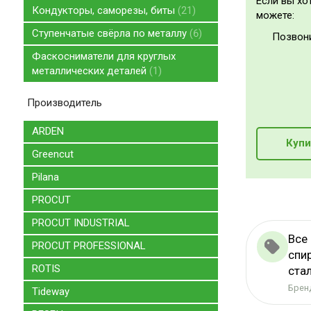
Если вы хо
Кондукторы, саморезы, биты
21
можете:
Ступенчатые свёрла по металлу
6
Позвон
Фаскосниматели для круглых
металлических деталей
1
Производитель
ARDEN
Купи
Greencut
Pilana
PROCUT
PROCUT INDUSTRIAL
Все
PROCUT PROFESSIONAL
спи
ROTIS
ста
Бренд
Tideway