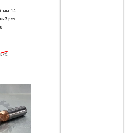
, мм: 14
ний рез
00
руб.