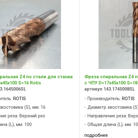
ральная Z4 по стали для станка
Фреза спиральная Z4 п
x45x100 S=16 Rotis
с ЧПУ D=17x45x100 S=18
3.1645006SL
артикул 143.1745008SL
итель:
ROTIS
Производитель:
ROTIS
востовика (S), мм: 16
Диаметр хвостовика (S)
ие реза: Верхний рез
Направление реза: Верх
на (L), мм: 100
Общая длина (L), мм: 1
подробнее