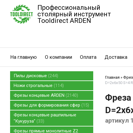
Профессиональный
столярный инструмент
Tooldirect ARDEN
На главную
О компании
Оплата
Доставка
Пилы дисковые
244
Главная
»
Фрез
D=2x6x50 S=4 R
Ножи строгальные
114
Фреза 
Фрезы концевые ARDEN
2140
Фрезы для формирования сфер
15
D=2x6x
Фрезы концевые рашпильные
артикул 
"Кукуруза"
33
Фрезы прямые монолитные Z2