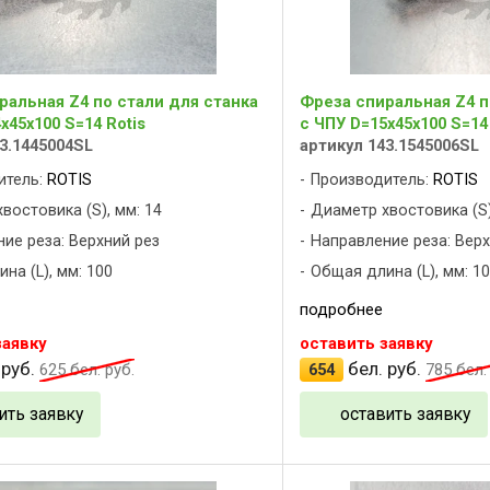
ральная Z4 по стали для станка
Фреза спиральная Z4 п
x45x100 S=14 Rotis
с ЧПУ D=15x45x100 S=14
3.1445004SL
артикул 143.1545006SL
итель:
ROTIS
Производитель:
ROTIS
востовика (S), мм: 14
Диаметр хвостовика (S)
ие реза: Верхний рез
Направление реза: Верх
на (L), мм: 100
Общая длина (L), мм: 1
подробнее
заявку
оставить заявку
 руб.
бел. руб.
625
бел. руб.
654
785
бел. 
ить заявку
оставить заявку