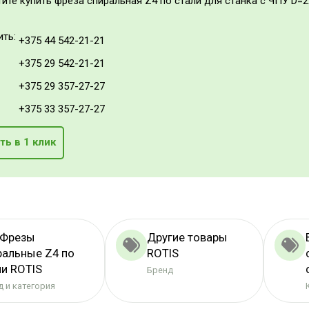
тите купить фреза спиральная Z4 по стали для станка с ЧПУ D=2x
ить:
+375 44 542-21-21
+375 29 542-21-21
+375 29 357-27-27
+375 33 357-27-27
ть в 1 клик
 Фрезы
Другие товары
ральные Z4 по
ROTIS
ли ROTIS
Бренд
 и категория