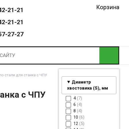
Корзина
42-21-21
42-21-21
57-27-27
по стали для станка с ЧПУ
Диаметр
хвостовика (S), мм
танка с ЧПУ
4
7
6
4
8
4
10
6
12
5