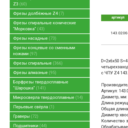
Z3
60
Фрезы долбёжные Z4
7
артикул
Фрезы спиральные конические
"Морковка"
43
143.0206
Фрезы насадные
73
Фрезы концевые со сменными
ножами
97
D=2x6x50 S=4
Фрезы спиральные
366
четырехзаход
Фрезы алмазные
95
с ЧПУ Z4 143
Борфрезы твердосплавные
Производител
"Шарошка"
141
Артикул: 143
Диаметр, мм:
Микросверла твердосплавные
14
Длина режуще
Перьевые свёрла
1
Общая длина,
Диаметр хвос
Граверы
72
Количество зу
Подшипники
44
Обрабатываем