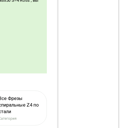
6x50 S=4 Rotis , вы
Все Фрезы
спиральные Z4 по
стали
Категория