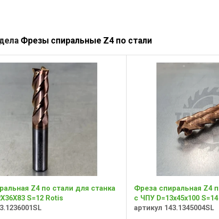
здела
Фрезы спиральные Z4 по стали
ральная Z4 по стали для станка
Фреза спиральная Z4 п
X36X83 S=12 Rotis
с ЧПУ D=13x45x100 S=14
3.1236001SL
артикул 143.1345004SL