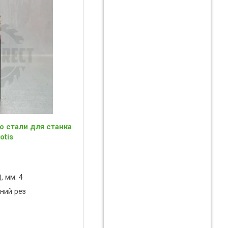
о стали для станка
otis
, мм: 4
ний рез