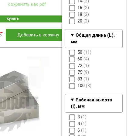
14
2
сохранить как pdf
16
2
18
2
купить
20
2
б.
Добавить в корзину
Общая длина (L),
мм
50
11
60
4
72
1
75
9
83
1
100
8
Рабочая высота
(I), мм
3
1
4
1
6
1