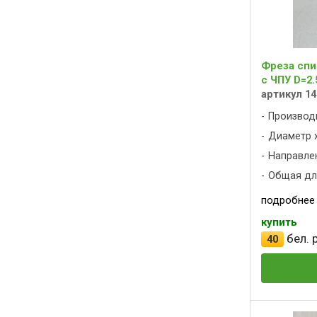
Фреза спи
с ЧПУ D=2.
артикул 14
Производ
Диаметр х
Направлен
Общая дли
подробнее
купить
бел. р
40