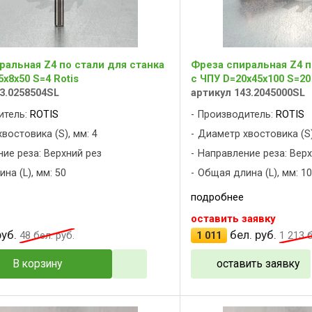
ральная Z4 по стали для станка
Фреза спиральная Z4 п
5x8x50 S=4 Rotis
с ЧПУ D=20x45x100 S=20
3.0258504SL
артикул 143.2045000SL
итель:
ROTIS
Производитель:
ROTIS
востовика (S), мм: 4
Диаметр хвостовика (S)
ие реза: Верхний рез
Направление реза: Верх
на (L), мм: 50
Общая длина (L), мм: 1
подробнее
оставить заявку
уб.
бел. руб.
48
бел. руб.
1 011
1 213
б
В корзину
оставить заявку