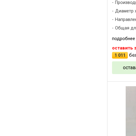
Производ
Диаметр х
Направлен
Общая дли
подробнее
оставить 
бел
1 011
остав