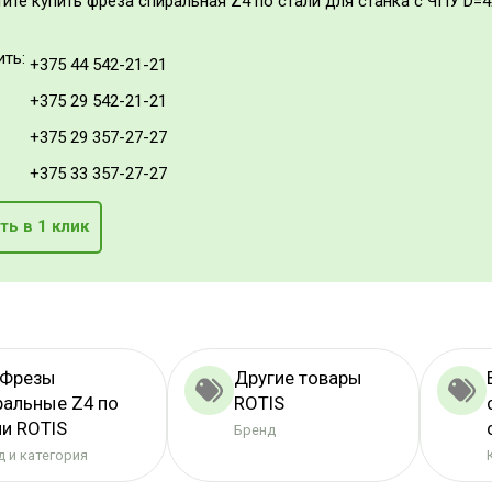
тите купить фреза спиральная Z4 по стали для станка с ЧПУ D=4x
ить:
+375 44 542-21-21
+375 29 542-21-21
+375 29 357-27-27
+375 33 357-27-27
ть в 1 клик
 Фрезы
Другие товары
ральные Z4 по
ROTIS
ли ROTIS
Бренд
 и категория