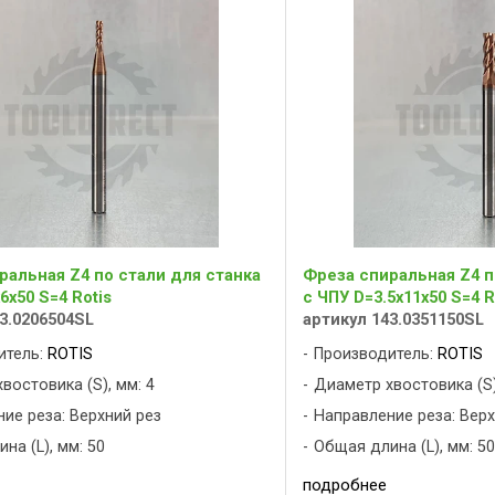
ральная Z4 по стали для станка
Фреза спиральная Z4 п
6x50 S=4 Rotis
с ЧПУ D=3.5x11x50 S=4 R
3.0206504SL
артикул 143.0351150SL
итель:
ROTIS
Производитель:
ROTIS
востовика (S), мм: 4
Диаметр хвостовика (S)
ие реза: Верхний рез
Направление реза: Верх
на (L), мм: 50
Общая длина (L), мм: 50
подробнее