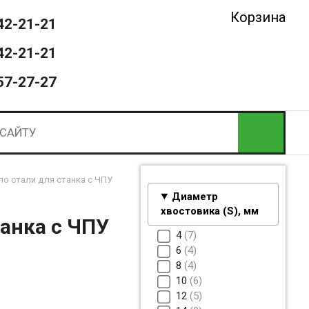
Корзина
42-21-21
42-21-21
57-27-27
по стали для станка с ЧПУ
Диаметр
хвостовика (S), мм
танка с ЧПУ
4
7
6
4
8
4
10
6
12
5