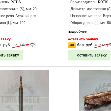
итель:
ROTIS
Производитель:
ROTIS
востовика (S), мм: 20
Диаметр хвостовика (S)
ие реза: Верхний рез
Направление реза: Верх
на (L), мм: 100
Общая длина (L), мм: 50
подробнее
заявку
оставить заявку
. руб.
бел. руб.
1 213
бел. руб.
40
48
бел. ру
ить заявку
оставить заявку