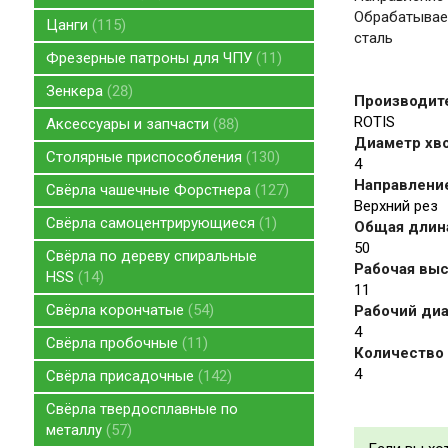
Обрабатываем
Цанги
115
сталь
Фрезерные патроны для ЧПУ
11
Зенкера
28
Производит
ROTIS
Аксессуары и запчасти
88
Диаметр хво
Столярные приспособления
130
4
Направление
Свёрла чашечные Форстнера
127
Верхний рез
Свёрла самоцентрирующиеся
1
Общая длина
50
Свёрла по дереву спиральные
Рабочая высо
HSS
14
11
Свёрла корончатые
54
Рабочий диа
4
Свёрла пробочные
11
Количество 
4
Свёрла присадочные
142
Свёрла твердосплавные по
металлу
57