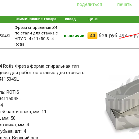
поделиться
печать
наименование товара
склад
цена
Фреза спиральная Z4
по стали для станка с
бел. руб.
40
504SL
в наличии
48
бел. ру
ЧПУ D=4x11x50 S=4
Rotis
4 Rotis Фреза форма спиральная тип
ная для работ со сталью для станка с
411504SL
ь: ROTIS
.0411504SL
 4
й части ножа, мм: 11
 мм: 50
товика, мм: 4
бьев, шт.: 4
реза: Верхний рез