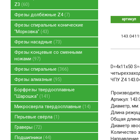
Z3
60
Фрезы долбёжные Z4
7
артикул
Фрезы спиральные конические
"Морковка"
43
143.0411
Фрезы насадные
73
Фрезы концевые со сменными
ножами
97
D=4x11x50 S=
Фрезы спиральные
366
четырехзаход
Фрезы алмазные
95
ЧПУ Z4 143.0
Борфрезы твердосплавные
Производител
"Шарошка"
141
Артикул: 143
Диаметр, мм:
Микросверла твердосплавные
14
Длина режуще
Перьевые свёрла
1
Общая длина,
Диаметр хвос
Граверы
72
Количество зу
Подшипники
44
Направление 