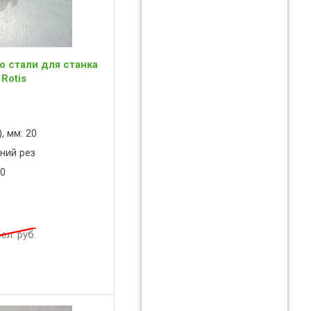
о стали для станка
 Rotis
, мм: 20
ний рез
00
ел. руб.