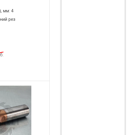
, мм: 4
ний рез
б.