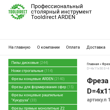
Профессиональный
столярный инструмент
Tooldirect ARDEN
На главную
О компании
Оплата
Доставка
Пилы дисковые
244
Главная
»
Фрез
D=4x11x50 S=4 
Ножи строгальные
114
Фреза 
Фрезы концевые ARDEN
2140
Фрезы для формирования сфер
15
D=4x11
Фрезы концевые рашпильные
артикул 
"Кукуруза"
33
Фрезы прямые монолитные Z2