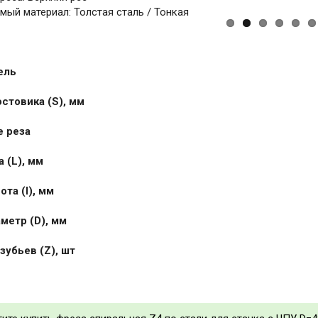
ый материал: Толстая сталь / Тонкая
ель
стовика (S), мм
 реза
 (L), мм
та (I), мм
метр (D), мм
зубьев (Z), шт