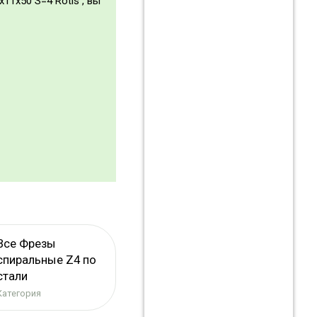
11x50 S=4 Rotis , вы
Все Фрезы
спиральные Z4 по
стали
Категория