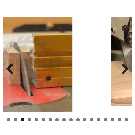
Previ
Next
ous