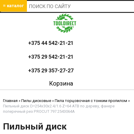
≡ каталог
+375 44 542-21-21
+375 29 542-21-21
+375 29 357-27-27
Корзина
Главная
»
Пилы дисковые
»
Пила торцовочная с тонким пропилом
»
Пильный диск D=254x30x2.4/1.6 Z=64 ATB по дереву, фанере
поперечный рез PROCUT 797.2543064A
Пильный диск