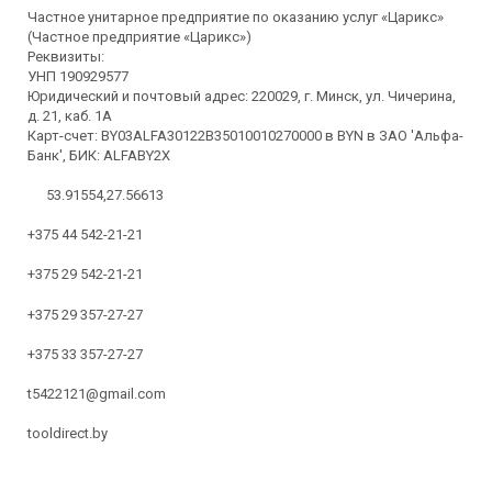
Частное унитарное предприятие по оказанию услуг «Царикс»
(Частное предприятие «Царикс»)
Реквизиты:
УНП 190929577
Юридический и почтовый адрес: 220029, г. Минск, ул. Чичерина,
д. 21, каб. 1А
Карт-счет: BY03ALFA30122B35010010270000 в BYN в ЗАО 'Альфа-
Банк', БИК: ALFABY2X
53.91554,27.56613
+375 44 542-21-21
+375 29 542-21-21
+375 29 357-27-27
+375 33 357-27-27
t5422121@gmail.com
tooldirect.by