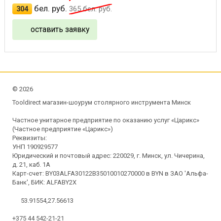
бел. руб.
304
365
бел. руб.
оставить заявку
©
2026
Tooldirect магазин-шоурум столярного инструмента Минск
Частное унитарное предприятие по оказанию услуг «Царикс»
(Частное предприятие «Царикс»)
Реквизиты:
УНП 190929577
Юридический и почтовый адрес: 220029, г. Минск, ул. Чичерина,
д. 21, каб. 1А
Карт-счет: BY03ALFA30122B35010010270000 в BYN в ЗАО 'Альфа-
Банк', БИК: ALFABY2X
53.91554,27.56613
+375 44 542-21-21