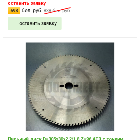
оставить заявку
бел. руб.
698
838
бел. руб.
оставить заявку
Пильный диск D=305x30x2.2/1.8 Z=96 ATB с тонким