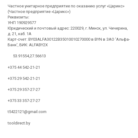
Частное унитарное предприятие по оказанию услуг «Царикс»
(Частное предприятие «Царикс»)
Реквизиты:
УНП 190929577
Юридический и почтовый адрес: 220029, г. Минск, ул. Чичерина,
д. 21, каб. 1А
Карт-счет: BY03ALFA30122B35010010270000 в BYN в ЗАО 'Альфа-
Банк', БИК: ALFABY2X
53.91554,27.56613
+375 44 542-21-21
+375 29 542-21-21
+375 29 357-27-27
+375 33 357-27-27
t5422121@gmail.com
tooldirect.by