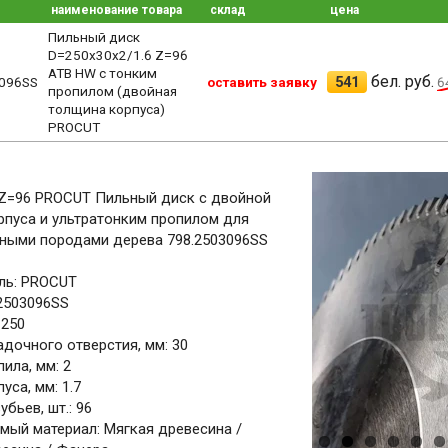
наименование товара
склад
цена
Пильный диск
D=250x30x2/1.6 Z=96
ATB HW с тонким
бел. руб.
541
096SS
оставить заявку
6
пропилом (двойная
толщина корпуса)
PROCUT
 Z=96 PROCUT Пильный диск с двойной
пуса и ультратонким пропилом для
нными породами дерева 798.2503096SS
ль: PROCUT
.2503096SS
 250
дочного отверстия, мм: 30
ила, мм: 2
уса, мм: 1.7
бьев, шт.: 96
ый материал: Мягкая древесина /