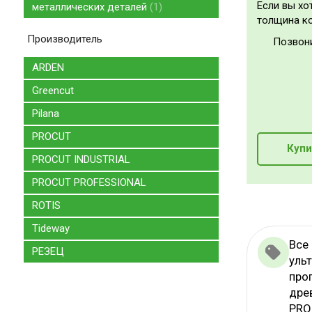
Если вы хо
металлических деталей
1
толщина ко
Производитель
Позвон
ARDEN
Greencut
Pilana
PROCUT
Купи
PROCUT INDUSTRIAL
PROCUT PROFESSIONAL
ROTIS
Tideway
Все
РЕЗЕЦ
уль
про
дре
PRO