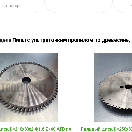
 и категория
здела
Пилы с ультратонким пропилом по древесине,
ск D=210x30x2.4/1.6 Z=60 ATB по
Пильный диск D=250x30