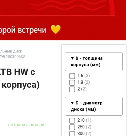
льный диск
798.2503096SS
b - толщина
корпуса (мм)
ATB HW с
1.6
3
корпуса)
1.8
2
2
2
D - диаметр
диска (мм)
210
1
сохранить как pdf
250
2
300
2