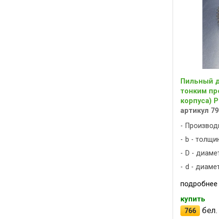
Пильный ди
тонким пр
корпуса) 
артикул 79
Производ
b - толщин
D - диаме
d - диаме
подробнее
купить
бел.
766