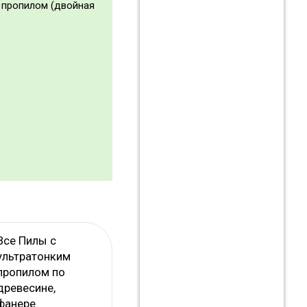
м пропилом (двойная
Все Пилы с
ультратонким
пропилом по
древесине,
фанере