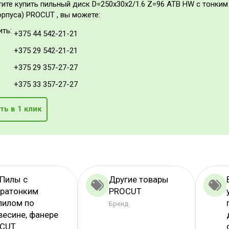
тите купить пильный диск D=250x30x2/1.6 Z=96 ATB HW с тонки
рпуса) PROCUT , вы можете:
ить:
+375 44 542-21-21
+375 29 542-21-21
+375 29 357-27-27
+375 33 357-27-27
ть в 1 клик
 Пилы с
Другие товары
тратонким
PROCUT
пилом по
Бренд
весине, фанере
CUT