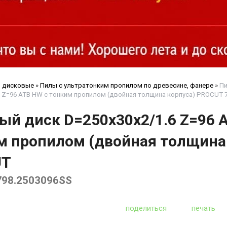
 дисковые
»
Пилы с ультратонким пропилом по древесине, фанере
»
Пи
6 Z=96 ATB HW с тонким пропилом (двойная толщина корпуса) PROCUT 
ый диск D=250x30x2/1.6 Z=96 
м пропилом (двойная толщина 
UT
798.2503096SS
поделиться
печать