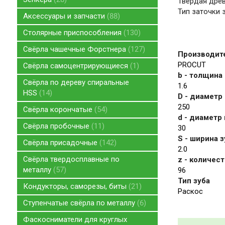
Твёрдая древ
Тип заточки 
Аксессуары и запчасти
88
Столярные приспособления
130
Свёрла чашечные Форстнера
127
Производит
PROCUT
Свёрла самоцентрирующиеся
1
b - толщина
Свёрла по дереву спиральные
1.6
HSS
14
D - диаметр
250
Свёрла корончатые
54
d - диаметр
Свёрла пробочные
11
30
S - ширина з
Свёрла присадочные
142
2.0
Свёрла твердосплавные по
z - количес
металлу
57
96
Тип зуба
Кондукторы, саморезы, биты
21
Раскос
Ступенчатые свёрла по металлу
6
Фаскосниматели для круглых