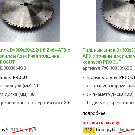
ск D=300x30x2.2/1.8 Z=64 ATB с
Пильный диск D=300x30x
опилом (двойная толщина
ATB с тонким пропило
PROCUT
корпуса) PROCUT
8.3003064SS
артикул 798.3003096SS
итель:
PROCUT
Производитель:
PROCU
а корпуса (мм): 1.8
b - толщина корпуса (мм
тр диска (мм): 300
D - диаметр диска (мм):
тр крепежного отверстия (мм): 30
d - диаметр крепежного
подробнее
оставить заявку
 руб.
бел. руб.
919
бел. руб.
713
856
бел. 