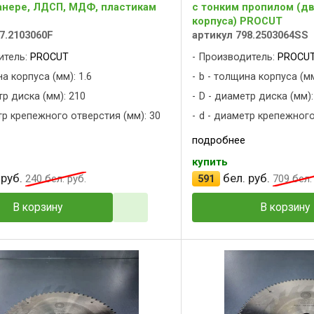
анере, ЛДСП, МДФ, пластикам
с тонким пропилом (д
корпуса) PROCUT
7.2103060F
артикул 798.2503064SS
итель:
PROCUT
Производитель:
PROCU
а корпуса (мм): 1.6
b - толщина корпуса (мм
тр диска (мм): 210
D - диаметр диска (мм):
тр крепежного отверстия (мм): 30
d - диаметр крепежного
подробнее
купить
 руб.
бел. руб.
240
бел. руб.
591
709
бел. 
В корзину
В корзину