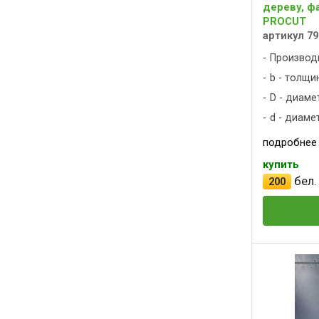
дереву, ф
PROCUT
артикул 79
Производ
b - толщин
D - диаме
d - диаме
подробнее
купить
бел.
200