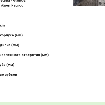
есина / Фанера
зубьев: Раскос
ель
 корпуса (мм)
 диска (мм)
 крепежного отверстия (мм)
уба (мм)
тво зубьев