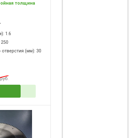
войная толщина
T
): 1.6
 250
 отверстия (мм): 30
руб.