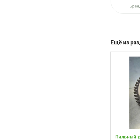
Бренд
Ещё из ра
Пильный ди