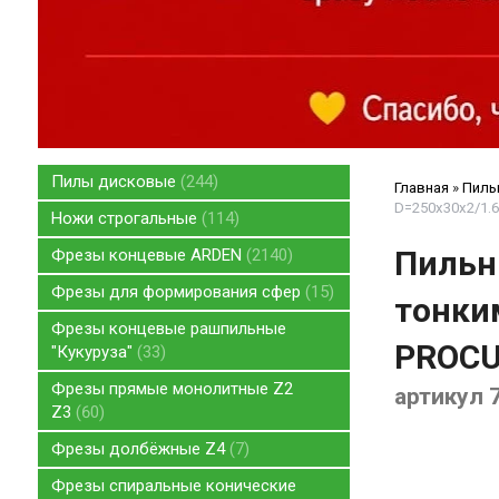
Пилы дисковые
244
Главная
»
Пилы
D=250x30x2/1.
Ножи строгальные
114
Пильн
Фрезы концевые ARDEN
2140
Фрезы для формирования сфер
15
тонки
Фрезы концевые рашпильные
PROC
"Кукуруза"
33
Фрезы прямые монолитные Z2
артикул 
Z3
60
Фрезы долбёжные Z4
7
Фрезы спиральные конические