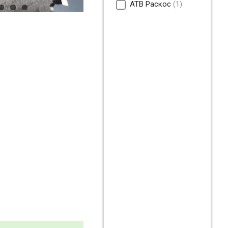
ATB Раскос
1