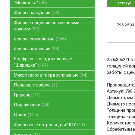
"Морковка"
43
артикул
Фрезы насадные
73
Фрезы концевые со сменными
798.2503
ножами
97
Фрезы спиральные
366
Фрезы алмазные
95
Борфрезы твердосплавные
250x30x2/1.6
"Шарошка"
141
толщиной кор
работы с це
Микросверла твердосплавные
14
Перьевые свёрла
1
Производите
Артикул: 798
Граверы
71
Диаметр, мм:
Диаметр поса
Подшипники
44
Толщина проп
Цанги
115
Толщина корп
Количество зу
Фрезерные патроны для ЧПУ
11
Обрабатываем
Зенкера
28