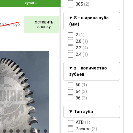
купить
305
2
S - ширина зуба
оставить
(мм)
49
бел. руб.
заявку
2
1
2.0
1
2.2
4
2.4
1
z - количество
зубьев
60
1
64
3
96
3
Тип зуба
ATB
1
Раскос
3