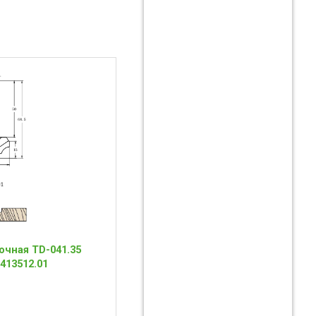
чная TD-041.35
 413512.01