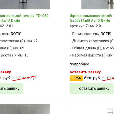
азная филёночная TD-062
Фреза алмазная филён
 S=12 Rotis
D=44x12x65 S=12 Rotis
6212.01
артикул 714412.01
итель:
ROTIS
Производитель:
ROTIS
востовика (S), мм: 12
Диаметр хвостовика (S)
на (L), мм: 69
Общая длина (L), мм: 65
ысота (I), мм: 16
Рабочая высота (I), мм:
подробнее
заявку
оставить заявку
. руб.
бел. руб.
3 322
бел. руб.
1 756
2 107
б
ить заявку
оставить заявку