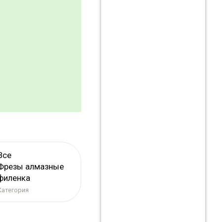
Все
Фрезы алмазные
филенка
Категория