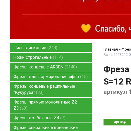
Пилы дисковые
244
Главная
»
Фрез
Rotis 1113212.0
Ножи строгальные
114
Фреза
Фрезы концевые ARDEN
2140
Фрезы для формирования сфер
15
S=12 R
Фрезы концевые рашпильные
артикул 
"Кукуруза"
33
Фрезы прямые монолитные Z2
Z3
60
Фрезы долбёжные Z4
7
артикул
Фрезы спиральные конические