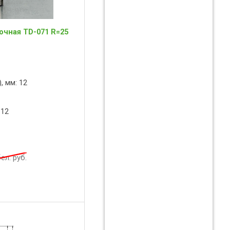
очная TD-071 R=25
, мм: 12
 12
ел. руб.