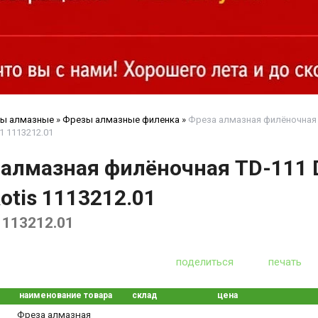
ы алмазные
»
Фрезы алмазные филенка
»
Фреза алмазная филёночная 
1 1113212.01
 алмазная филёночная TD-111 
otis 1113212.01
1113212.01
поделиться
печать
наименование товара
склад
цена
Фреза алмазная