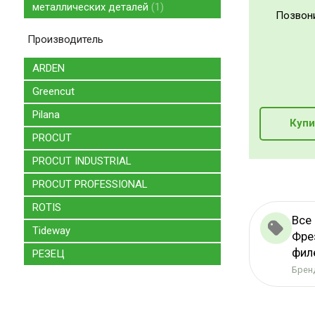
металлических деталей
1
Позвон
Производитель
ARDEN
Greencut
Pilana
Купи
PROCUT
PROCUT INDUSTRIAL
PROCUT PROFESSIONAL
ROTIS
Все
Tideway
Фре
фил
РЕЗЕЦ
Бренд