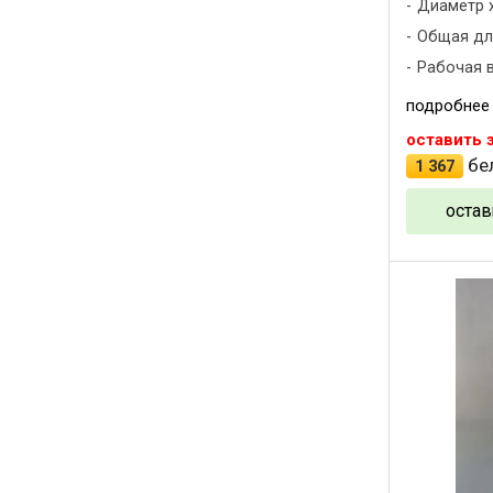
Диаметр х
Общая дли
Рабочая в
подробнее
оставить 
бел
1 367
остав