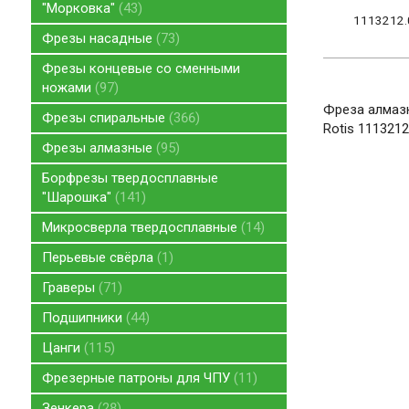
"Морковка"
43
1113212.
Фрезы насадные
73
Фрезы концевые со сменными
ножами
97
Фреза алмазн
Фрезы спиральные
366
Rotis 1113212
Фрезы алмазные
95
Борфрезы твердосплавные
"Шарошка"
141
Микросверла твердосплавные
14
Перьевые свёрла
1
Граверы
71
Подшипники
44
Цанги
115
Фрезерные патроны для ЧПУ
11
Зенкера
28