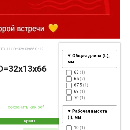
TD-111 D=32x13x66 S=12
Общая длина (L),
мм
D=32x13x66
63
1
65
7
67.5
1
69
1
70
1
сохранить как pdf
Рабочая высота
(I), мм
купить
10
1