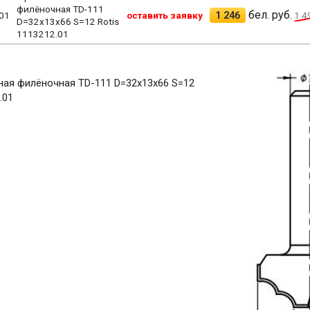
филёночная TD-111
бел. руб.
1 246
01
оставить заявку
1 4
D=32x13x66 S=12 Rotis
1113212.01
ая филёночная TD-111 D=32x13x66 S=12
.01