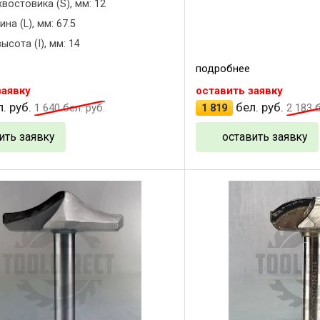
востовика (S), мм: 12
на (L), мм: 67.5
ысота (I), мм: 14
подробнее
заявку
оставить заявку
. руб.
бел. руб.
1 640
бел. руб.
1 819
2 183
б
ить заявку
оставить заявку