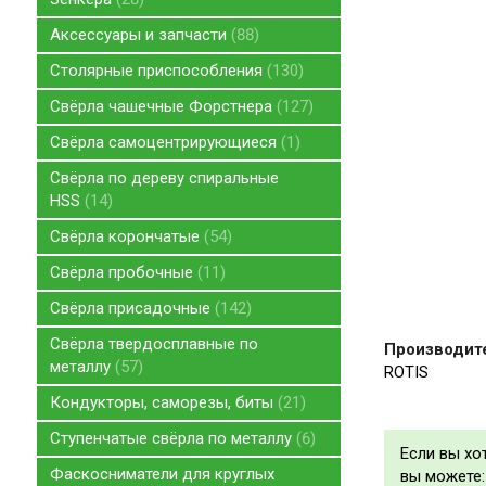
Аксессуары и запчасти
88
Столярные приспособления
130
Свёрла чашечные Форстнера
127
Свёрла самоцентрирующиеся
1
Свёрла по дереву спиральные
HSS
14
Свёрла корончатые
54
Свёрла пробочные
11
Свёрла присадочные
142
Свёрла твердосплавные по
Производит
металлу
57
ROTIS
Кондукторы, саморезы, биты
21
Ступенчатые свёрла по металлу
6
Если вы хо
Фаскосниматели для круглых
вы можете: