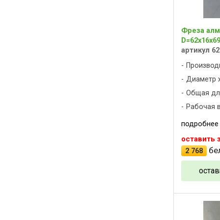
Фреза алм
D=62x16x69
артикул 62
Производ
Диаметр х
Общая дли
Рабочая в
подробнее
оставить 
бел
2 768
остав