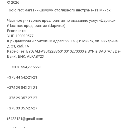
©
2026
Tooldirect магазин-шоурум столярного инструмента Минск
Частное унитарное предприятие по оказанию услуг «Царикс»
(Частное предприятие «Царикс»)
Реквизиты:
УНП 190929577
Юридический и почтовый адрес: 220029, г. Минск, ул. Чичерина,
д. 21, каб. 1А
Карт-счет: BY03ALFA30122B35010010270000 в BYN в ЗАО 'Альфа-
Банк', БИК: ALFABY2X
53.91554,27.56613
+375 44 542-21-21
+375 29 542-21-21
+375 29 357-27-27
+375 33 357-27-27
t5422121@gmail.com