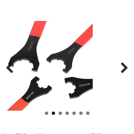
Previ
Next
ous