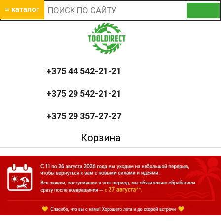
≡ каталог
+375 44 542-21-21
+375 29 542-21-21
+375 29 357-27-27
Корзина