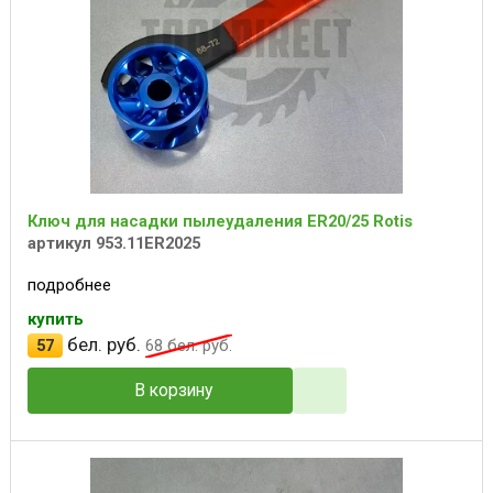
Ключ для насадки пылеудаления ER20/25 Rotis
артикул 953.11ER2025
подробнее
купить
бел. руб.
57
68
бел. руб.
В корзину