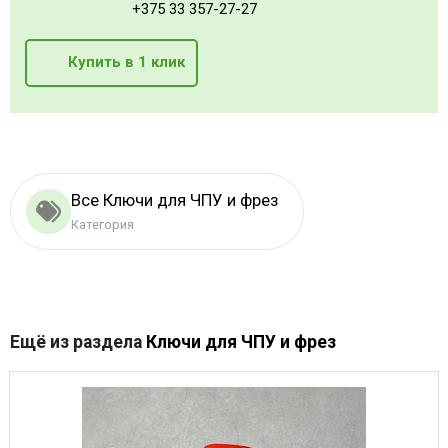
+375 33 357-27-27
Купить в 1 клик
Все Ключи для ЧПУ и фрез
Категория
Ещё из раздела
Ключи для ЧПУ и фрез