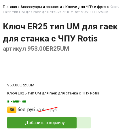
Главная
»
Аксессуары и запчасти
»
Ключи для ЧПУ и фрез
»
Ключ
ER25 тип UM для гаек для станка с ЧПУ Rotis 953.00ER25UM
Ключ ER25 тип UM для гаек
для станка с ЧПУ Rotis
артикул 953.00ER25UM
953.00ER25UM
Ключ ER25 тип UM для гаек для станка с ЧПУ Rotis
в наличии
бел. руб.
36
43
бел. руб.
Добавить в корзину