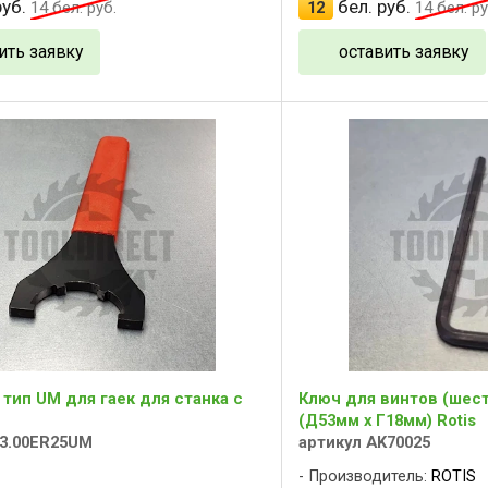
уб.
бел. руб.
14
бел. руб.
12
14
бел. ру
ить заявку
оставить заявку
 тип UM для гаек для станка с
Ключ для винтов (шест
(Д53мм x Г18мм) Rotis
53.00ER25UM
артикул AK70025
Производитель:
ROTIS