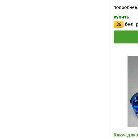
подробнее
купить
бел. р
36
Ключ для 