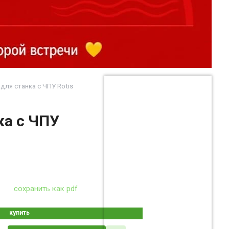
для станка с ЧПУ Rotis
ка с ЧПУ
сохранить как pdf
купить