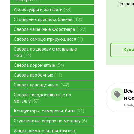
Позвон
Аксессуары и запчасти
88
Столярные приспособления
130
Свёрла чашечные Форстнера
127
Свёрла самоцентрирующиеся
1
Свёрла по дереву спиральные
Купи
HSS
14
Свёрла корончатые
54
Свёрла пробочные
11
Свёрла присадочные
142
Все
Свёрла твердосплавные по
и фр
металлу
57
Бренд
Кондукторы, саморезы, биты
21
Ступенчатые свёрла по металлу
6
Фаскосниматели для круглых