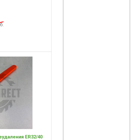
б.
еудаления ER32/40