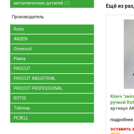
металлических деталей
1
Ещё из ра
Производитель
Rotis
ARDEN
Greencut
Pilana
PROCUT
PROCUT INDUSTRIAL
PROCUT PROFESSIONAL
Ключ "звё
ROTIS
ручкой Rot
Tideway
артикул A
РЕЗЕЦ
подробнее
оставить 