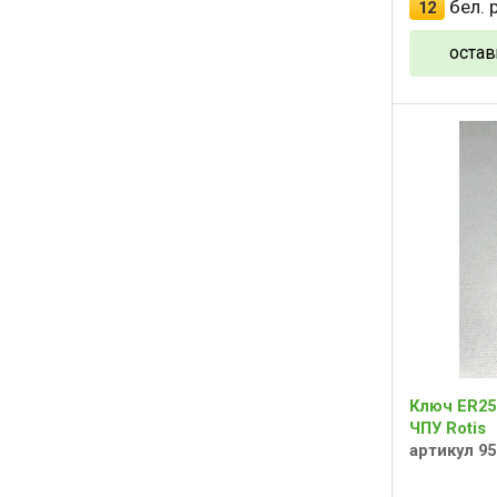
бел. р
12
остав
Ключ ER25
ЧПУ Rotis
артикул 9