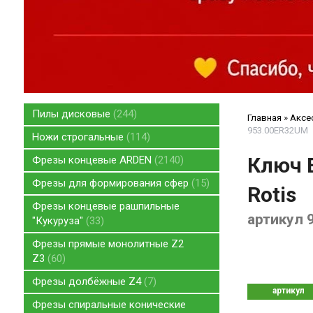
Пилы дисковые
244
Главная
»
Аксе
953.00ER32UM
Ножи строгальные
114
Ключ E
Фрезы концевые ARDEN
2140
Фрезы для формирования сфер
15
Rotis
Фрезы концевые рашпильные
артикул 
"Кукуруза"
33
Фрезы прямые монолитные Z2
Z3
60
Фрезы долбёжные Z4
7
артикул
Фрезы спиральные конические