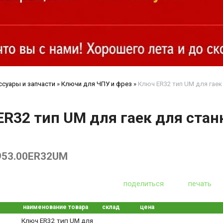
ссуары и запчасти
»
Ключи для ЧПУ и фрез
»
Ключ ER32 тип UM для гаек 
R32 тип UM для гаек для стан
953.00ER32UM
поделиться
печать
наименование товара
склад
цена
Ключ ER32 тип UM для