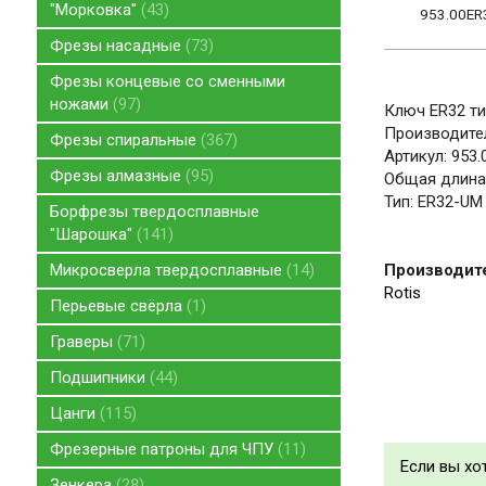
"Морковка"
43
953.00E
Фрезы насадные
73
Фрезы концевые со сменными
ножами
97
Ключ ER32 т
Производител
Фрезы спиральные
367
Артикул: 953
Фрезы алмазные
95
Общая длина,
Тип: ER32-UM
Борфрезы твердосплавные
"Шарошка"
141
Микросверла твердосплавные
14
Производит
Rotis
Перьевые свёрла
1
Граверы
71
Подшипники
44
Цанги
115
Фрезерные патроны для ЧПУ
11
Если вы хо
Зенкера
28