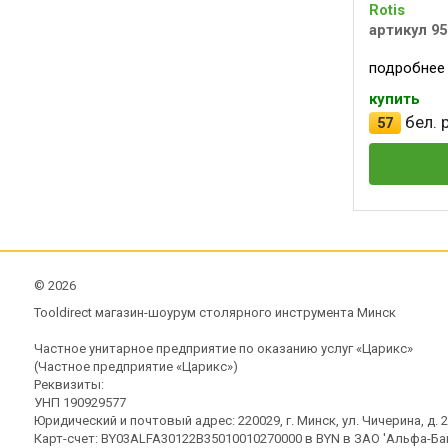
Rotis
артикул 95
подробнее
купить
бел. р
57
©
2026
Tooldirect магазин-шоурум столярного инструмента Минск
Частное унитарное предприятие по оказанию услуг «Царикс»
(Частное предприятие «Царикс»)
Реквизиты:
УНП 190929577
Юридический и почтовый адрес: 220029, г. Минск, ул. Чичерина, д. 21
Карт-счет: BY03ALFA30122B35010010270000 в BYN в ЗАО 'Альфа-Бан