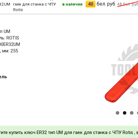
бел. руб.
40
R32UM
гаек для станка с ЧПУ
в наличии
48
бел. руб
Rotis
ип UM
ь: ROTIS
.00ER32UM
 мм: 255
ель
тите купить ключ ER32 тип UM для гаек для станка с ЧПУ Rotis ,