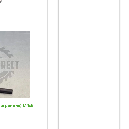
б.
игранник) М4х8