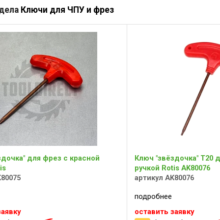
здела
Ключи для ЧПУ и фрез
здочка" для фрез с красной
Ключ "звёздочка" Т20 
is
ручкой Rotis AK80076
K80075
артикул AK80076
подробнее
заявку
оставить заявку