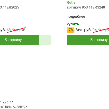
Rotis
3.11ER2025
артикул 953.11ER3240
подробнее
купить
уб.
бел. руб.
68
бел. руб.
78
94
бел. ру
В корзину
В корзину
, каб. 1А
к', БИК: ALFABY2X