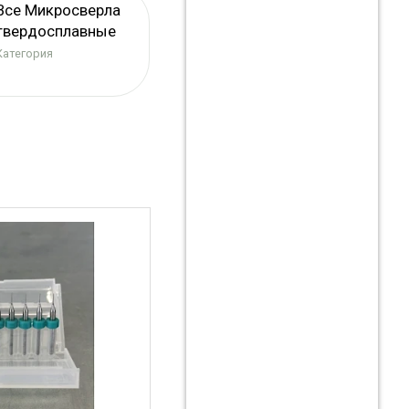
Все Микросверла
твердосплавные
Категория