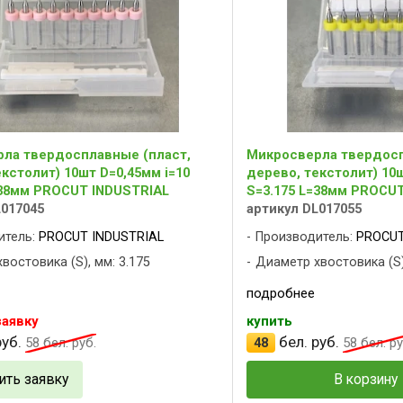
ла твердосплавные (пласт,
Микросверла твердосп
кстолит) 10шт D=0,45мм i=10
дерево, текстолит) 10ш
=38мм PROCUT INDUSTRIAL
S=3.175 L=38мм PROCU
L017045
артикул DL017055
итель:
PROCUT INDUSTRIAL
Производитель:
PROCUT
востовика (S), мм: 3.175
Диаметр хвостовика (S)
подробнее
заявку
купить
уб.
бел. руб.
58
бел. руб.
48
58
бел. ру
ить заявку
В корзину