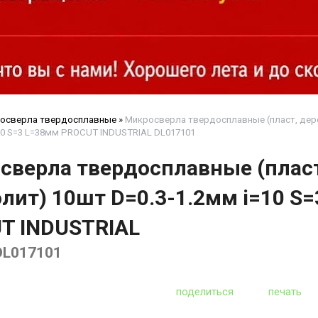
осверла твердосплавные
»
Микросверла твердосплавные (пласт, дере
=10 S=3 L=38мм PROCUT INDUSTRIAL DL017101
сверла твердосплавные (пласт
лит) 10шт D=0.3-1.2мм i=10 S
T INDUSTRIAL
DL017101
поделиться
печать