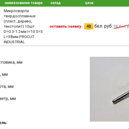
наименование товара
склад
цена
Микросверла
твердосплавные
(пласт, дерево,
бел. руб.
48
1
текстолит) 10шт
оставить заявку
58
бел. р
D=0.3-1.2мм i=10 S=3
L=38мм PROCUT
INDUSTRIAL
товика, мм
, мм
та, мм
етр, мм
ель