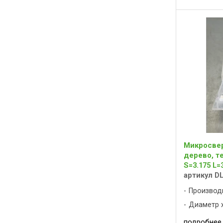
Микросвер
дерево, те
S=3.175 L
артикул D
Производ
Диаметр х
подробнее