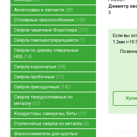
Диаметр хво
Аксессуары и запчасти
88
3
Столярные приспособления
130
Свёрла чашечные Форстнера
127
Если вы хо
Свёрла самоцентрирующиеся
1
1.2мм i=10
Свёрла по дереву спиральные
Позвон
HSS
14
Свёрла корончатые
54
Свёрла пробочные
11
Свёрла присадочные
142
Свёрла твердосплавные по
Купи
металлу
57
Кондукторы, саморезы, биты
21
Ступенчатые свёрла по металлу
6
Фаскосниматели для круглых