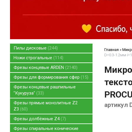
Пилы дисковые
244
Главная
»
Микр
D=0.3-1.2мм i
Ножи строгальные
114
Микро
Фрезы концевые ARDEN
2140
Фрезы для формирования сфер
15
тексто
Фрезы концевые рашпильные
PROCU
"Кукуруза"
33
Фрезы прямые монолитные Z2
артикул 
Z3
60
Фрезы долбёжные Z4
7
Фрезы спиральные конические