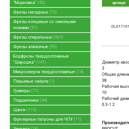
"Морковка"
43
артикул
Фрезы насадные
73
Фрезы концевые со сменными
DL01710
ножами
97
Фрезы спиральные
367
Фрезы алмазные
95
Борфрезы твердосплавные
"Шарошка"
141
Диаметр хвос
3
Микросверла твердосплавные
14
Общая длина
38
Перьевые свёрла
1
Рабочая высо
Граверы
71
10
Рабочий диам
Подшипники
44
0.3-1.2
Цанги
115
Фрезерные патроны для ЧПУ
11
Производит
Зенкера
28
PROCUT