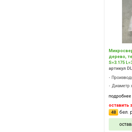
Микросвер
дерево, те
S=3.175 L
артикул D
Производ
Диаметр х
подробнее
оставить 
бел. р
48
остав