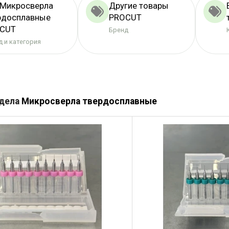
 Микросверла
Другие товары
рдосплавные
PROCUT
CUT
Бренд
 и категория
здела
Микросверла твердосплавные