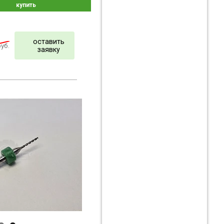
купить
оставить
уб.
заявку