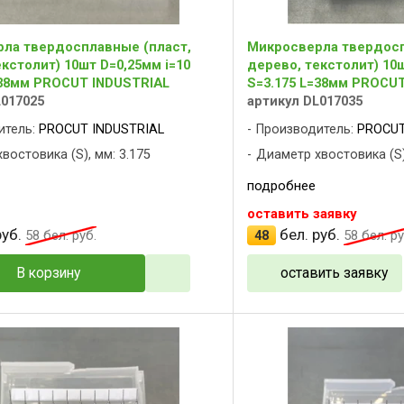
ла твердосплавные (пласт,
Микросверла твердосп
кстолит) 10шт D=0,25мм i=10
дерево, текстолит) 10ш
=38мм PROCUT INDUSTRIAL
S=3.175 L=38мм PROCU
L017025
артикул DL017035
итель:
PROCUT INDUSTRIAL
Производитель:
PROCUT
востовика (S), мм: 3.175
Диаметр хвостовика (S)
подробнее
оставить заявку
уб.
бел. руб.
58
бел. руб.
48
58
бел. ру
В корзину
оставить заявку