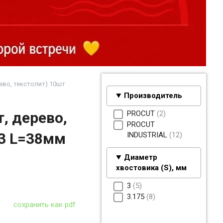
во, текстолит) 10шт
Производитель
PROCUT
2
, дерево,
PROCUT
=3 L=38мм
INDUSTRIAL
12
Диаметр
хвостовика (S), мм
3
5
3.175
8
сохранить как pdf