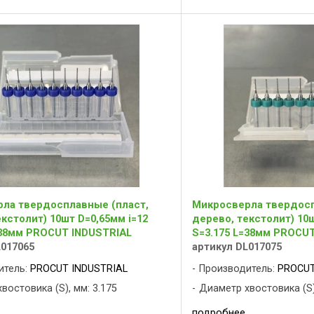
ла твердосплавные (пласт,
Микросверла твердосп
кстолит) 10шт D=0,65мм i=12
дерево, текстолит) 10ш
=38мм PROCUT INDUSTRIAL
S=3.175 L=38мм PROCU
L017065
артикул DL017075
итель:
PROCUT INDUSTRIAL
Производитель:
PROCUT
востовика (S), мм: 3.175
Диаметр хвостовика (S)
подробнее