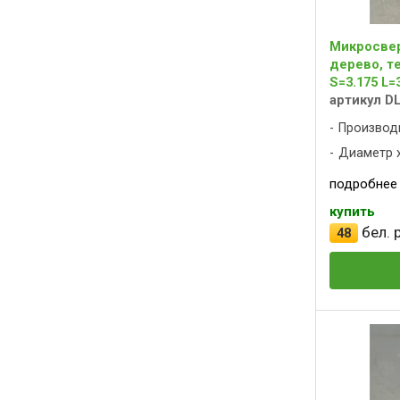
Микросвер
дерево, те
S=3.175 L
артикул D
Производ
Диаметр х
подробнее
купить
бел. р
48