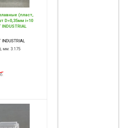
лавные (пласт,
т D=0,35мм i=10
T INDUSTRIAL
 INDUSTRIAL
, мм: 3.175
б.