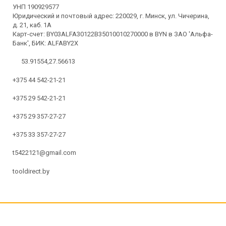
УНП 190929577
Юридический и почтовый адрес: 220029, г. Минск, ул. Чичерина,
д. 21, каб. 1А
Карт-счет: BY03ALFA30122B35010010270000 в BYN в ЗАО 'Альфа-
Банк', БИК: ALFABY2X
53.91554,27.56613
+375 44 542-21-21
+375 29 542-21-21
+375 29 357-27-27
+375 33 357-27-27
t5422121@gmail.com
tooldirect.by