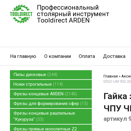
Профессиональный
столярный инструмент
Tooldirect ARDEN
На главную
О компании
Оплата
Доставка
Пилы дисковые
244
Главная
»
Аксе
ER32-UM 952.0
Ножи строгальные
114
Гайка
Фрезы концевые ARDEN
2140
Фрезы для формирования сфер
15
ЧПУ Ч
Фрезы концевые рашпильные
артикул 
"Кукуруза"
33
Фрезы прямые монолитные Z2