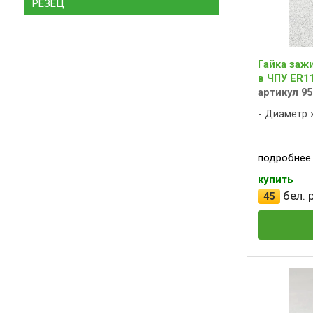
РЕЗЕЦ
Гайка заж
в ЧПУ ER1
артикул 9
Диаметр х
подробнее
купить
бел. р
45