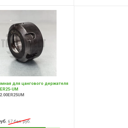
имная для цангового держателя
 ER25-UM
52.00ER25UM
уб.
67
бел. руб.