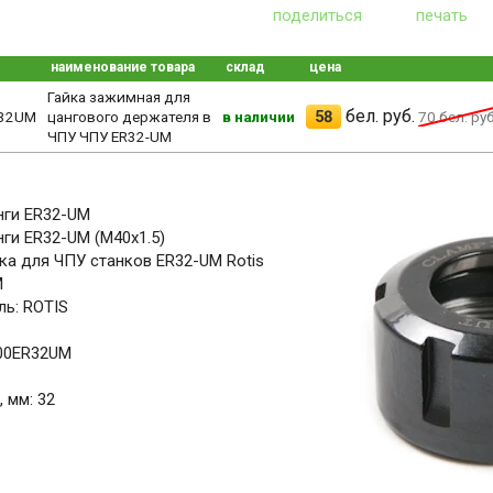
поделиться
печать
наименование товара
склад
цена
Гайка зажимная для
бел. руб.
58
R32UM
цангового держателя в
в наличии
70
бел. руб
ЧПУ ЧПУ ER32-UM
нги ER32-UM
нги ER32-UM (M40x1.5)
ка для ЧПУ станков ER32-UM Rotis
M
ь: ROTIS
.00ER32UM
 мм: 32