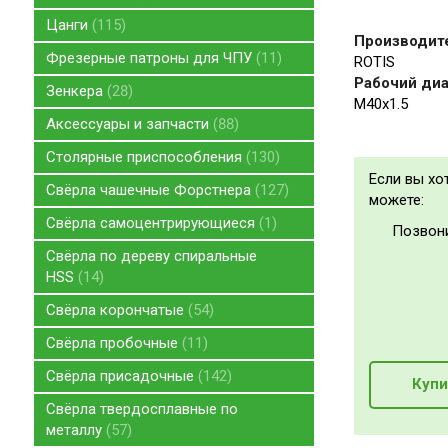
Цанги
115
Производит
Фрезерные патроны для ЧПУ
11
ROTIS
Рабочий диа
Зенкера
28
M40x1.5
Аксессуары и запчасти
88
Столярные приспособления
130
Если вы хо
Свёрла чашечные Форстнера
127
можете:
Свёрла самоцентрирующиеся
1
Позвон
Свёрла по дереву спиральные
HSS
14
Свёрла корончатые
54
Свёрла пробочные
11
Свёрла присадочные
142
Купи
Свёрла твердосплавные по
металлу
57