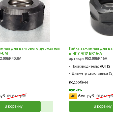
имная для цангового держателя
Гайка зажимная для ц
0-UM
в ЧПУ ЧПУ ER16-A
52.00ER40UM
артикул 952.00ER16A
Производитель:
ROTIS
Диаметр хвостовика (S)
подробнее
купить
уб.
бел. руб.
89
бел. руб.
48
58
бел. ру
В корзину
В корзину