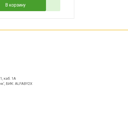
В корзину
, каб. 1А
к', БИК: ALFABY2X