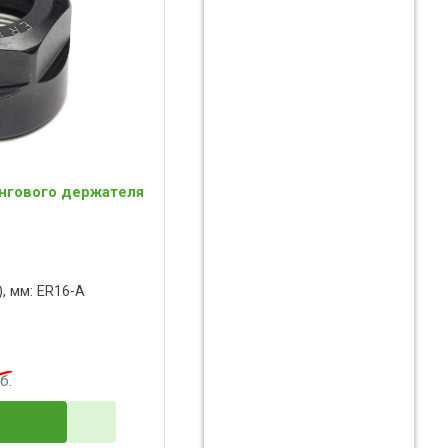
ангового держателя
, мм: ER16-A
б.