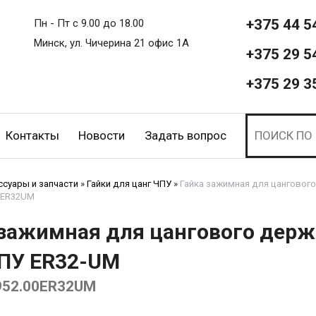
+375 44 5
Пн - Пт с 9.00 до 18.00
Минск, ул. Чичерина 21 офис 1А
+375 29 5
+375 29 3
Контакты
Новости
Задать вопрос
ссуары и запчасти
»
Гайки для цанг ЧПУ
»
Гайка зажимная для цанговог
0ER32UM
 зажимная для цангового держ
ПУ ER32-UM
952.00ER32UM