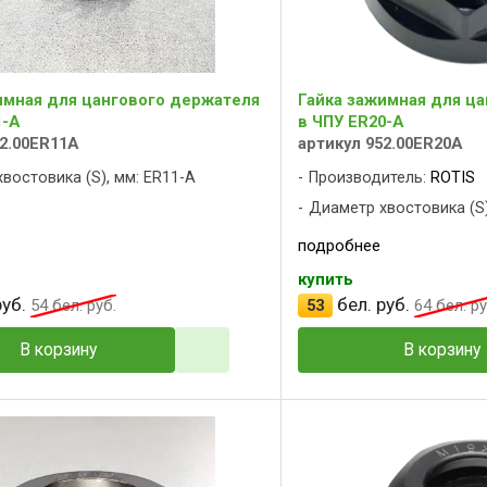
имная для цангового держателя
Гайка зажимная для ц
1-A
в ЧПУ ER20-A
52.00ER11A
артикул 952.00ER20A
востовика (S), мм: ER11-A
Производитель:
ROTIS
Диаметр хвостовика (S)
подробнее
купить
уб.
бел. руб.
54
бел. руб.
53
64
бел. ру
В корзину
В корзину