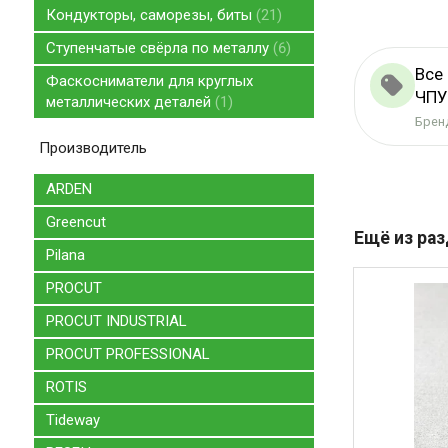
Кондукторы, саморезы, биты
21
Ступенчатые свёрла по металлу
6
Все 
Фаскосниматели для круглых
ЧПУ
металлических деталей
1
Бренд
Производитель
ARDEN
Greencut
Ещё из ра
Pilana
PROCUT
PROCUT INDUSTRIAL
PROCUT PROFESSIONAL
ROTIS
Tideway