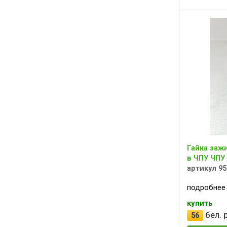
Гайка заж
в ЧПУ ЧПУ
артикул 9
подробнее
купить
бел. р
56