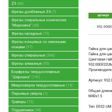
Z3
60
Фрезы долбёжные Z4
7
артикул
Фрезы спиральные конические
"Морковка"
43
952.00E
Фрезы насадные
73
Фрезы концевые со сменными
ножами
97
Гайка для ца
Гайка для ца
Фрезы спиральные
366
Цанговая гай
Фрезы алмазные
95
952.00ER32U
Производител
Борфрезы твердосплавные
"Шарошка"
141
Артикул: 952
Микросверла твердосплавные
14
Общая длина,
Перьевые свёрла
1
M40x1.5
Граверы
72
Тип: ER32-UM
Подшипники
44