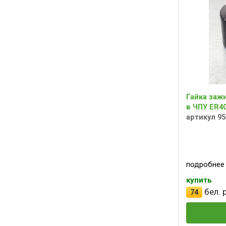
Гайка заж
в ЧПУ ER4
артикул 9
подробнее
купить
бел. р
74