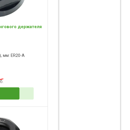
ангового держателя
, мм: ER20-A
б.