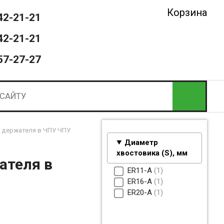
Корзина
42-21-21
42-21-21
57-27-27
о держателя в ЧПУ ЧПУ
Диаметр
хвостовика (S), мм
ателя в
ER11-A
1
ER16-A
1
ER20-A
1