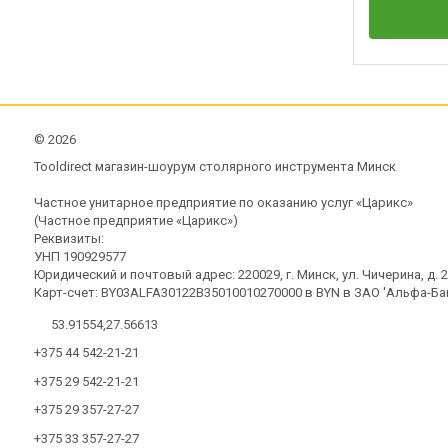
©
2026
Tooldirect магазин-шоурум столярного инструмента Минск
Частное унитарное предприятие по оказанию услуг «Царикс»
(Частное предприятие «Царикс»)
Реквизиты:
УНП 190929577
Юридический и почтовый адрес: 220029, г. Минск, ул. Чичерина, д. 21
Карт-счет: BY03ALFA30122B35010010270000 в BYN в ЗАО 'Альфа-Бан
53.91554,27.56613
+375 44 542-21-21
+375 29 542-21-21
+375 29 357-27-27
+375 33 357-27-27