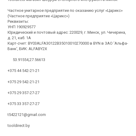
Частное унитарное предприятие по оказанию услуг «Царикс»
(Частное предприятие «Царикс»)
Реквизиты:
УНП 190929577
Юридический и почтовый адрес: 220029, г. Минск, ул. Чичерина,
д. 21, каб. 1А
Карт-счет: BY03ALFA30122B35010010270000 в BYN в ЗАО 'Альфа-
Банк', БИК: ALFABY2X
53.91554,27.56613
+375 44 542-21-21
+375 29 542-21-21
+375 29 357-27-27
+375 33 357-27-27
t5422121@gmail.com
tooldirect.by