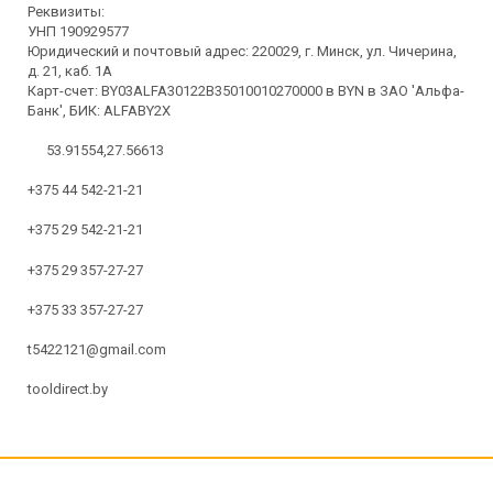
Реквизиты:
УНП 190929577
Юридический и почтовый адрес: 220029, г. Минск, ул. Чичерина,
д. 21, каб. 1А
Карт-счет: BY03ALFA30122B35010010270000 в BYN в ЗАО 'Альфа-
Банк', БИК: ALFABY2X
53.91554,27.56613
+375 44 542-21-21
+375 29 542-21-21
+375 29 357-27-27
+375 33 357-27-27
t5422121@gmail.com
tooldirect.by