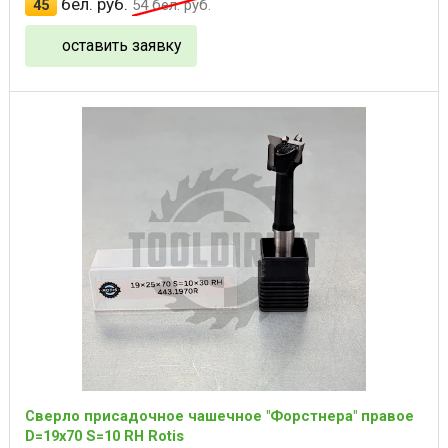
бел. руб.
45
54
бел. руб.
оставить заявку
Сверло присадочное чашечное "Форстнера" правое
D=19x70 S=10 RH Rotis