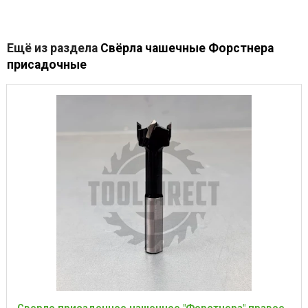
Ещё из раздела
Свёрла чашечные Форстнера
присадочные
Сверло присадочное чашечное "Форстнера" правое