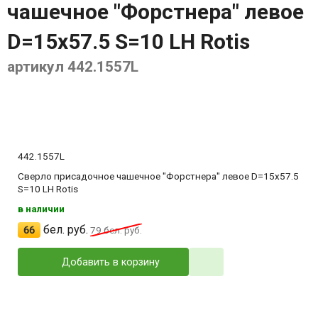
чашечное "Форстнера" левое
D=15x57.5 S=10 LH Rotis
артикул 442.1557L
442.1557L
Сверло присадочное чашечное "Форстнера" левое D=15x57.5
S=10 LH Rotis
в наличии
бел. руб.
66
79
бел. руб.
Добавить в корзину