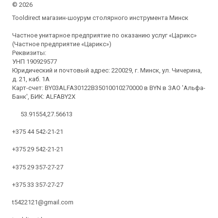
©
2026
Tooldirect магазин-шоурум столярного инструмента Минск
Частное унитарное предприятие по оказанию услуг «Царикс»
(Частное предприятие «Царикс»)
Реквизиты:
УНП 190929577
Юридический и почтовый адрес: 220029, г. Минск, ул. Чичерина,
д. 21, каб. 1А
Карт-счет: BY03ALFA30122B35010010270000 в BYN в ЗАО 'Альфа-
Банк', БИК: ALFABY2X
53.91554,27.56613
+375 44 542-21-21
+375 29 542-21-21
+375 29 357-27-27
+375 33 357-27-27
t5422121@gmail.com