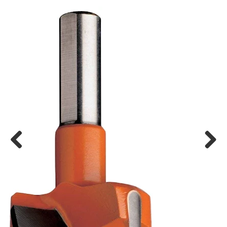
Previ
Next
ous