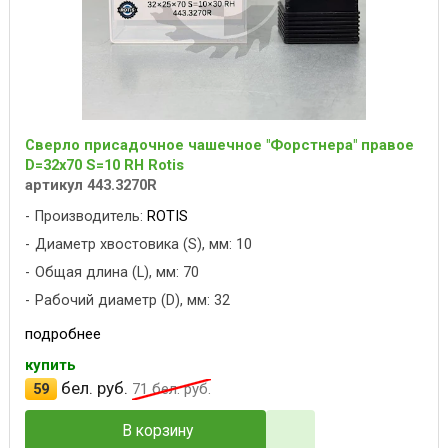
Сверло присадочное чашечное "Форстнера" правое
D=32x70 S=10 RH Rotis
артикул 443.3270R
Производитель:
ROTIS
Диаметр хвостовика (S), мм: 10
Общая длина (L), мм: 70
Рабочий диаметр (D), мм: 32
подробнее
купить
бел. руб.
59
71
бел. руб.
В корзину