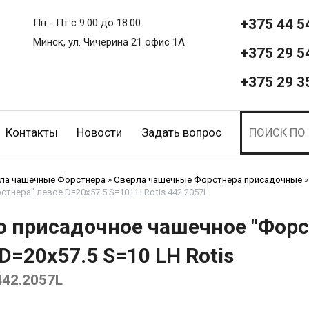
+375 44 5
Пн - Пт с 9.00 до 18.00
Минск, ул. Чичерина 21 офис 1А
+375 29 5
+375 29 3
Контакты
Новости
Задать вопрос
ла чашечные Форстнера
»
Свёрла чашечные Форстнера присадочные
»
тнера" левое D=20x57.5 S=10 LH Rotis 442.2057L
о присадочное чашечное "Форс
D=20x57.5 S=10 LH Rotis
442.2057L