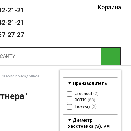
Корзина
42-21-21
42-21-21
57-27-27
Сверло присадочное
Производитель
Greencut
2
тнера"
ROTIS
83
Tideway
2
Диаметр
хвостовика (S), мм