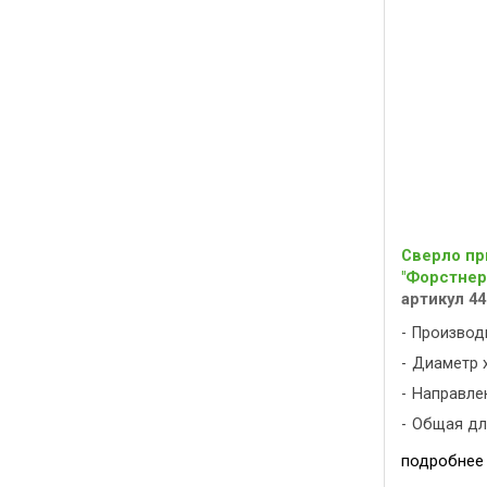
Сверло пр
"Форстнера
артикул 44
Производ
Диаметр х
Направлен
Общая дли
подробнее