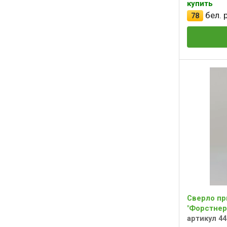
купить
бел. р
78
Сверло пр
"Форстнера
артикул 44