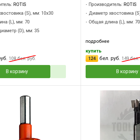
итель:
ROTIS
Производитель:
ROTIS
востовика (S), мм: 10x30
Диаметр хвостовика (S)
на (L), мм: 70
Общая длина (L), мм: 70
иаметр (D), мм: 35
подробнее
купить
уб.
бел. руб.
108
бел. руб.
124
149
бел. 
В корзину
В корзину