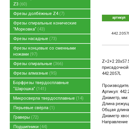
Z3
60
Фрезы долбёжные Z4
7
артикул
Фрезы спиральные конические
"Морковка"
43
442.2057
Фрезы насадные
73
Фрезы концевые со сменными
ножами
97
Z=2+2 20x57.
Фрезы спиральные
366
присадочной 
Фрезы алмазные
95
442.2057L
Борфрезы твердосплавные
Производител
"Шарошка"
141
Артикул: 442.
Диаметр, мм:
Микросверла твердосплавные
14
Длина режуще
Перьевые свёрла
1
Общая длина,
Диаметр хвос
Граверы
72
Направление 
Подшипники
44