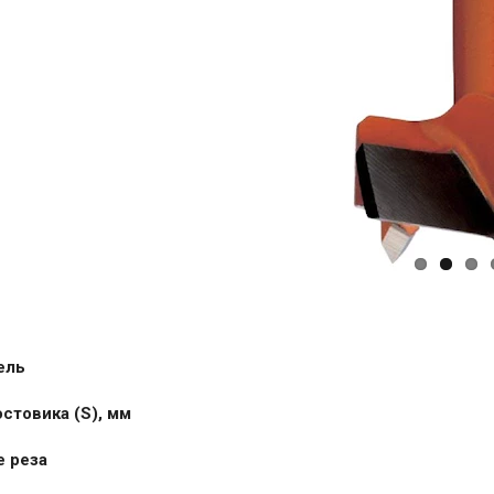
ель
стовика (S), мм
 реза