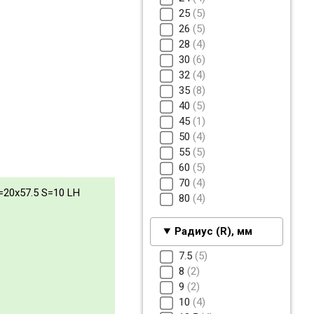
25
5
26
5
28
4
30
6
32
4
35
8
40
5
45
1
50
4
55
5
60
5
70
4
=20x57.5 S=10 LH
80
4
Радиус (R), мм
7.5
5
8
2
9
2
10
4