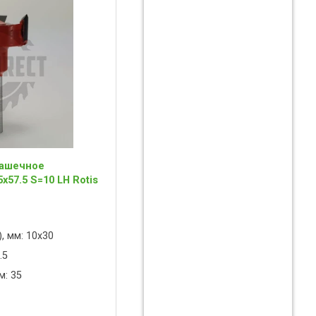
чашечное
x57.5 S=10 LH Rotis
, мм: 10x30
.5
м: 35