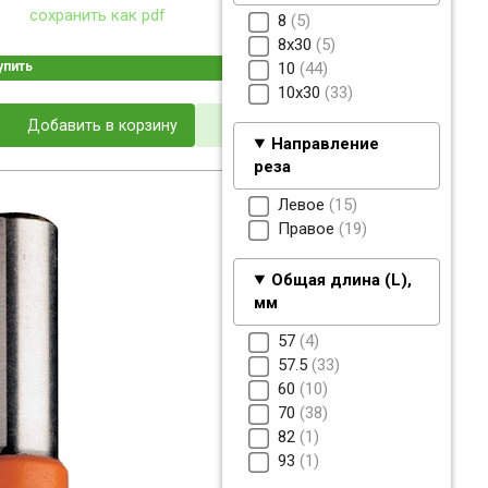
сохранить как pdf
8
5
8x30
5
упить
10
44
10x30
33
Добавить в корзину
Направление
реза
Левое
15
Правое
19
Общая длина (L),
мм
57
4
57.5
33
60
10
70
38
82
1
93
1