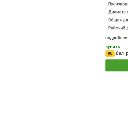
Производ
Диаметр х
Общая дли
Рабочий д
подробнее
купить
бел. р
90