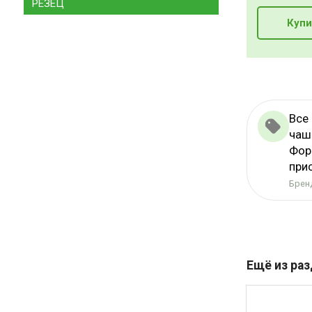
РЕЗЕЦ
Купи
Все
чаш
Фор
при
Бренд
Ещё из ра