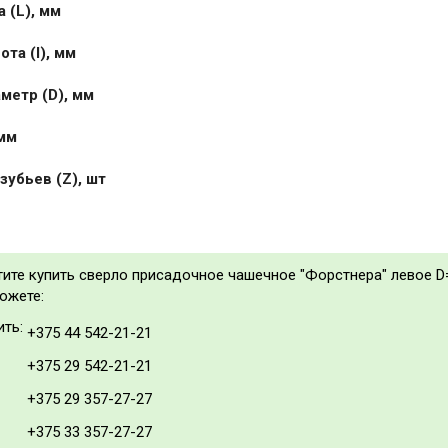
 (L), мм
та (I), мм
метр (D), мм
 мм
зубьев (Z), шт
тите купить сверло присадочное чашечное "Форстнера" левое D
можете:
ить:
+375 44 542-21-21
+375 29 542-21-21
+375 29 357-27-27
+375 33 357-27-27