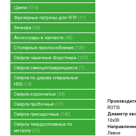
Цанги
115
Фрезерные патроны для ЧПУ
11
Зенкера
28
Аксессуары и запчасти
88
Столярные приспособления
130
Свёрла чашечные Форстнера
127
Свёрла самоцентрирующиеся
1
Свёрла по дереву спиральные
HSS
14
Свёрла корончатые
54
Производит
Свёрла пробочные
11
ROTIS
Диаметр хво
Свёрла присадочные
142
10x30
Свёрла твердосплавные по
Направление
металлу
57
Левое