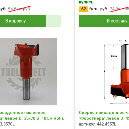
купить
уб.
бел. руб.
94
бел. руб.
62
74
бел. ру
В корзину
В корзину
исадочное чашечное
Сверло присадочное 
" левое D=35x70 S=10 LH Rotis
"Форстнера" левое D=45
3.3570L
артикул 442.4557L