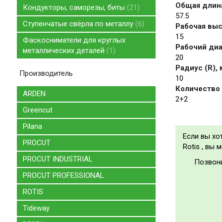
Общая длина
Кондукторы, саморезы, биты
21
57.5
Ступенчатые свёрла по металлу
6
Рабочая высо
15
Фаскосниматели для круглых
Рабочий диа
металлических деталей
1
20
Радиус (R),
Производитель
10
Количество 
ARDEN
2+2
Greencut
Pilana
Если вы хо
PROCUT
Rotis , вы 
PROCUT INDUSTRIAL
Позвон
PROCUT PROFESSIONAL
ROTIS
Tideway