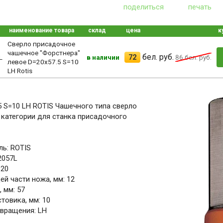
поделиться
печать
наименование товара
склад
цена
к
Сверло присадочное
чашечное "Форстнера"
бел. руб.
72
L
в наличии
86
бел. руб.
левое D=20x57.5 S=10
LH Rotis
5 S=10 LH ROTIS Чашечного типа сверло
категории для станка присадочного
ь: ROTIS
2057L
 20
й части ножа, мм: 12
 мм: 57
товика, мм: 10
вращения: LH