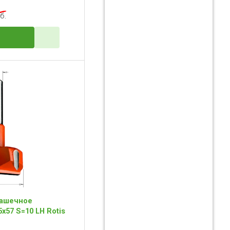
б.
чашечное
x57 S=10 LH Rotis