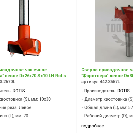
исадочное чашечное
Сверло присадочное 
" левое D=26x70 S=10 LH Rotis
"Форстнера" левое D=35
3.2670L
артикул 442.3557L
итель:
ROTIS
Производитель:
ROTIS
востовика (S), мм: 10x30
Диаметр хвостовика (S)
ие реза: Левое
Общая длина (L), мм: 57
на (L), мм: 70
Рабочий диаметр (D), м
подробнее