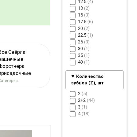
12.5
4
13
2
15
3
17.5
6
20
2
22.5
1
25
3
30
1
Все Свёрла
35
1
чашечные
40
1
Форстнера
присадочные
Количество
Категория
зубьев (Z), шт
2
5
2+2
44
3
1
4
18